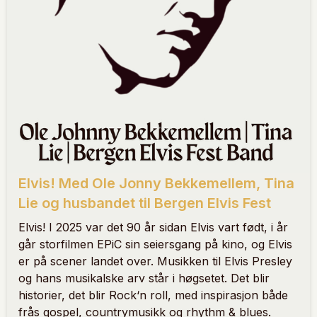
Elvis! Med Ole Jonny Bekkemellem, Tina
Lie og husbandet til Bergen Elvis Fest
Elvis! I 2025 var det 90 år sidan Elvis vart født, i år
går storfilmen EPiC sin seiersgang på kino, og Elvis
er på scener landet over. Musikken til Elvis Presley
og hans musikalske arv står i høgsetet. Det blir
historier, det blir Rock‘n roll, med inspirasjon både
frås gospel, countrymusikk og rhythm & blues.