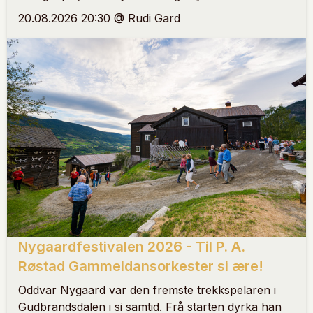
20.08.2026 20:30 @ Rudi Gard
Nygaardfestivalen 2026 - Til P. A.
Røstad Gammeldansorkester si ære!
Oddvar Nygaard var den fremste trekkspelaren i
Gudbrandsdalen i si samtid. Frå starten dyrka han