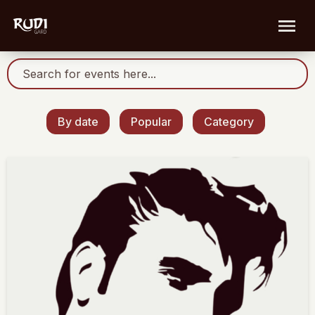
By date
Popular
Category